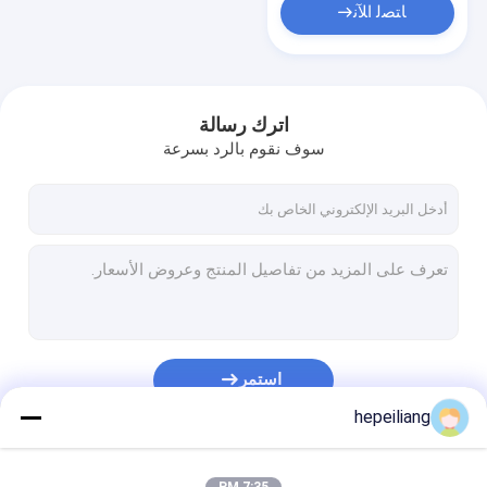
ﺎﺘﺼﻟ ﺍﻶﻧ
اترك رسالة
سوف نقوم بالرد بسرعة
استمر
hepeiliang
فئاتنا