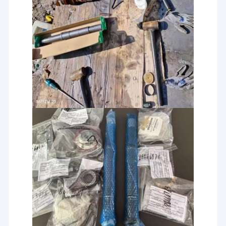
لصناعات التعدين والأنفاق والبناء. بدعم من المهندسين المحترفين وخدمة
برنامج VR
ما بعد البيع سريعة الاستجابة، ندعم العملاء في جميع أنحاء العالم بمنتجات
مخصصة وتسليم سريع.
حولنا
جولة في المصنع
مراقبة الجودة
اتصل بنا
أخبار
القضايا
اطلب اقتباس
قطع حفر الصخور