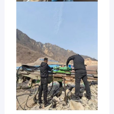
لقم حفر الصخور
قضيب حفر الصخور
حفر الصخور مونتابرت
ملحقات حفر الصخور
كم اقتران الخيوط
محول الحفر شانك
تأثير مكبس
عنصر فلتر الزيت الهيدروليكي
بت مطرقة DTH
طقم ختم الأسطوانة الهيدروليكية