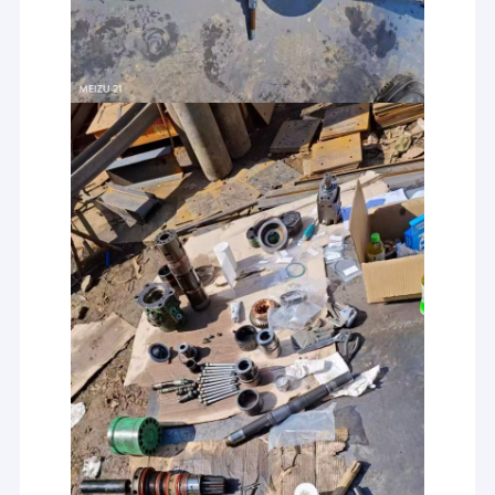
المنزل
الشركة المصنعة الموثوقة لمعدات حفر الصخور
المنتجات
شركة شيآن هويتشونغ للمعدات الميكانيكية المحدودة.
هي شركة مصنعة
وموردة محترفة لآلات حفر الصخور، ومثاقب الصخور، وريش الحفر،
ومحولات الساق، وغيرها من أدوات الحفر.
فيديوهات
نحن ملتزمون بتوفير حلول موثوقة وفعالة وفعالة من حيث التكلفة