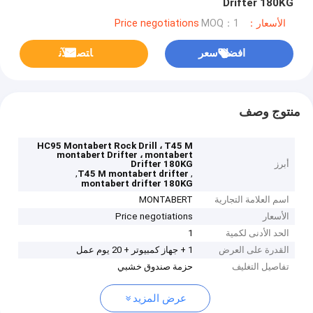
Drifter 180KG
الأسعار：Price negotiations
MOQ：1
افضل سعر
ﺎﺘﺼﻟ ﺍﻶﻧ
منتوج وصف
HC95 Montabert Rock Drill ، T45 M
montabert Drifter ، montabert
أبرز
Drifter 180KG
,
,
T45 M montabert drifter
montabert drifter 180KG
اسم العلامة التجارية
MONTABERT
الأسعار
Price negotiations
الحد الأدنى لكمية
1
القدرة على العرض
1 + جهاز كمبيوتر + 20 يوم عمل
تفاصيل التغليف
حزمة صندوق خشبي
عرض المزيد