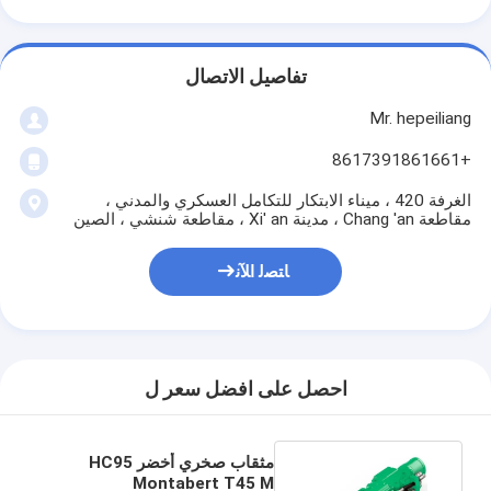
تفاصيل الاتصال
Mr. hepeiliang
+8617391861661
الغرفة 420 ، ميناء الابتكار للتكامل العسكري والمدني ،
مقاطعة Chang 'an ، مدينة Xi' an ، مقاطعة شنشي ، الصين
ﺎﺘﺼﻟ ﺍﻶﻧ
احصل على افضل سعر ل
مثقاب صخري أخضر HC95
Montabert T45 M