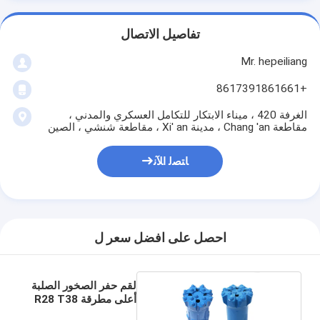
تفاصيل الاتصال
Mr. hepeiliang
+8617391861661
الغرفة 420 ، ميناء الابتكار للتكامل العسكري والمدني ،
مقاطعة Chang 'an ، مدينة Xi' an ، مقاطعة شنشي ، الصين
ﺎﺘﺼﻟ ﺍﻶﻧ
احصل على افضل سعر ل
لقم حفر الصخور الصلبة
أعلى مطرقة R28 T38