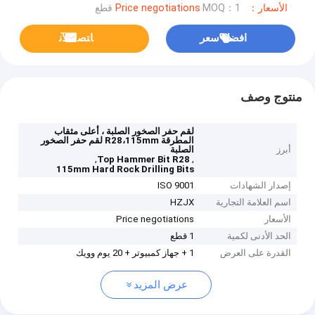
الأسعار：Price negotiations
MOQ：1 قطع
افضل سعر
ﺎﺘﺼﻟ ﺍﻶﻧ
منتوج وصف
لقم حفر الصخور الصلبة ، أعلى مثقاب
المطرقة R28،115mm لقم حفر الصخور
أبرز
الصلبة
,
,
Top Hammer Bit R28
115mm Hard Rock Drilling Bits
إصدار الشهادات
ISO 9001
اسم العلامة التجارية
HZJX
الأسعار
Price negotiations
الحد الأدنى لكمية
1 قطع
القدرة على العرض
1 + جهاز كمبيوتر + 20 يوم وويك
عرض المزيد