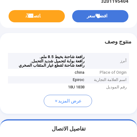
3201195404
افضل سعر
ﺎﺘﺼﻟ ﺍﻶﻧ
منتوج وصف
,
رافعة شاحنة بخيط 8.5 ملم
أبرز
,
رافعة بوابة لتحميل شديد التحمل
رافعة شاحنة لقطع غيار المثقاب الصخري
china
Place of Origin
اسم العلامة التجارية
Epiroc
رقم الموديل
18U 1838
عرض المزيد
تفاصيل الاتصال