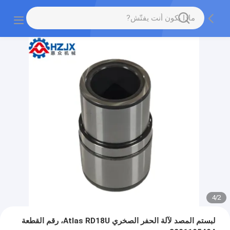
4
/
2
لبستم المصد لآلة الحفر الصخري Atlas RD18U، رقم القطعة