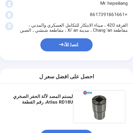
Mr. hepeiliang
+8617391861661
الغرفة 420 ، ميناء الابتكار للتكامل العسكري والمدني ،
مقاطعة Chang 'an ، مدينة Xi' an ، مقاطعة شنشي ، الصين
ﺎﺘﺼﻟ ﺍﻶﻧ
احصل على افضل سعر ل
لبستم المصد لآلة الحفر الصخري
Atlas RD18U، رقم القطعة
3201195404