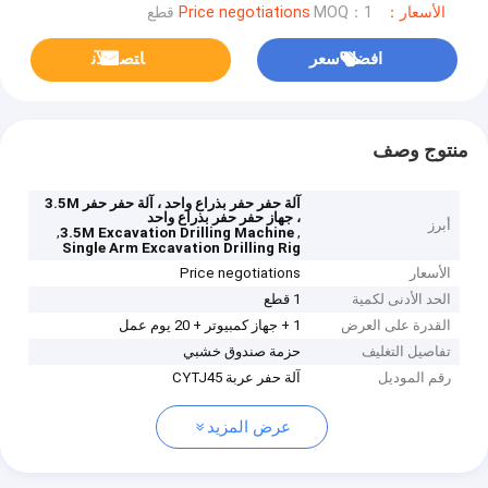
الأسعار：Price negotiations
MOQ：1 قطع
افضل سعر
ﺎﺘﺼﻟ ﺍﻶﻧ
منتوج وصف
آلة حفر حفر بذراع واحد ، آلة حفر حفر 3.5M
، جهاز حفر حفر بذراع واحد
أبرز
,
,
3.5M Excavation Drilling Machine
Single Arm Excavation Drilling Rig
الأسعار
Price negotiations
الحد الأدنى لكمية
1 قطع
القدرة على العرض
1 + جهاز كمبيوتر + 20 يوم عمل
تفاصيل التغليف
حزمة صندوق خشبي
رقم الموديل
آلة حفر عربة CYTJ45
عرض المزيد