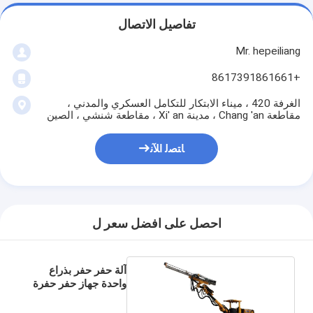
تفاصيل الاتصال
Mr. hepeiliang
+8617391861661
الغرفة 420 ، ميناء الابتكار للتكامل العسكري والمدني ،
مقاطعة Chang 'an ، مدينة Xi' an ، مقاطعة شنشي ، الصين
ﺎﺘﺼﻟ ﺍﻶﻧ
احصل على افضل سعر ل
آلة حفر حفر بذراع
واحدة جهاز حفر حفرة
منجم 3.5M