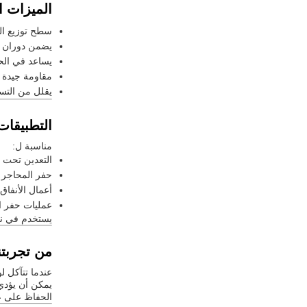
الميزات ا
سطح توزيع الز
يضمن دوران ا
يساعد في ال
مقاومة جيدة 
يقلل من التسر
التطبيقات
مناسبة ل:
التعدين تحت 
حفر المحاجر
أعمال الأنفاق
عمليات حفر ال
يستخدم في نظام ا
من تجربتن
عندما تتآكل ل
يمكن أن يؤدي
الحفاظ على ع