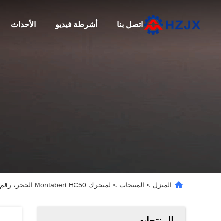
اتصل بنا
أشرطة فيديو
الأحداث
المنزل
>
المنتجات
>
لمتحرك Montabert HC50 الحجر، رقم الجزء 86344199، لوحة الموزع في المحرك الهيدروليكي الدوار.
المنتجات