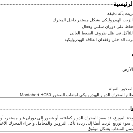
لرئيسية
يت بآلة دقيقة
لزيت الهيدروليكي بشكل مستقر داخل المحرك
حفاظ على دوران سلس وفعال
للتآكل في ظل ظروف الضغط العالي
ب الداخلي وفقدان الطاقة الهيدروليكية
الأرض
صخور الثقيلة
لمحرك الدوار الهيدروليكي لمثقاب الصخور Montabert HC50.
ا
وحة الموزع، قد يفقد المحرك الدوار كفاءته، أو يتطور إلى دوران غير مستقر،
 سوء توزيع الزيت أيضًا إلى زيادة تآكل التروس والمحامل وأجزاء المحرك الأ
مل المثقاب بشكل موثوق.