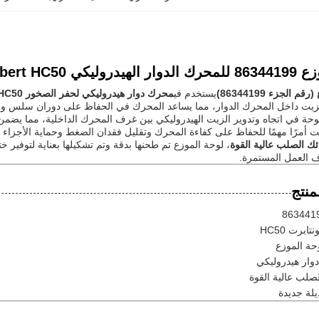
كي Montabert HC50
 الجزء 86344199)
يستخدم في
محرك دوار هيدروليكي لحفر الصخور Montabert HC50
لزيت داخل المحرك الدوار، مما يساعد المحرك في الحفاظ على دوران سلس ومس
وحة في اتجاه وتدوير الزيت الهيدروليكي بين غرف المحرك الداخلية، مما يضمن ن
 أمرًا مهمًا للحفاظ على كفاءة المحرك وتقليل فقدان الضغط وحماية الأجزاء ال
ك الصلب عالية القوة
، لوحة الموزع تم طحنها بدقة وتم تشكيلها بعناية لتوفير
 العمل المستمرة.
منتج
863441
تابرت HC50
حة الموزع
ار هيدروليكي
صلب عالية القوة
لة جديدة