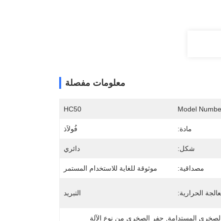
معلومات مفصلة
HC50
Model Numbe
مادة:
فُولاَذ
شكل:
دائري
مصداقية:
موثوقة للغاية للاستخدام المستمر
عالجة الحرارية:
التبريد
 الصخري المستدامة
, 
حفر الصخري من نوع الآلة