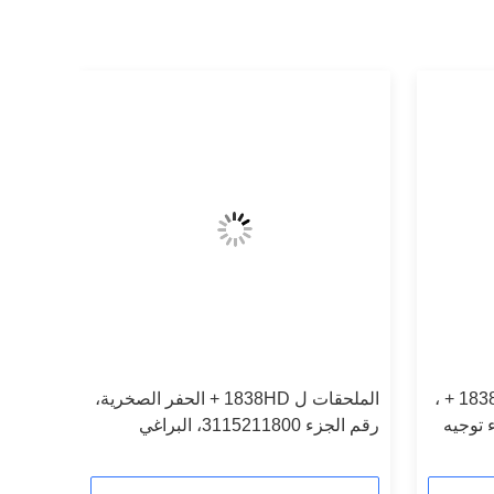
الملحقات للثقوب الصخرية 1838HD + ،
الملحقات ل 1838HD + الحفر الصخرية،
3115 ، غطاء توجيه
رقم الجزء 3115211800، البراغي
الرائدة الأمامية