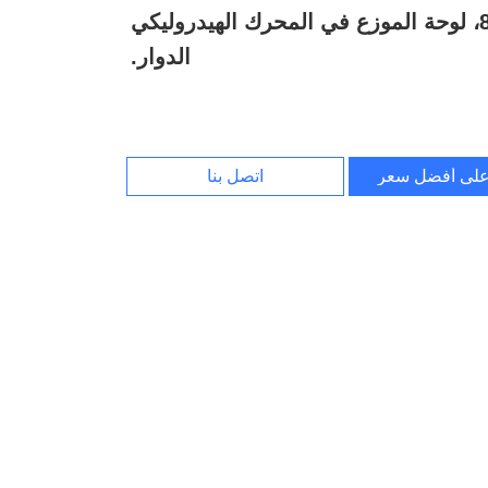
86344199، لوحة الموزع في المحرك الهيدروليكي
الدوار.
لى أفضل سعر
اتصل بنا