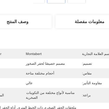
معلومات مفصلة
وصف المنتج
سم العلامة التجارية
Montabert
r
تصميم:
مصمم خصيصًا لحفر الصخور
مقاس:
أحجام مختلفة متاحة
مقاومة التأثير:
عالي
مناسبة لأنواع مختلفة من التكوينات 
براعة:
الم
الصخرية
ملحقات الحفر الصخري ذات الخيط المتري
, 
أداة الحفر