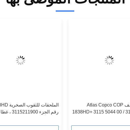
رأس شطف Atlas Copco COP
1838HD+ 3115 5044 00 / 3
رقم الجزء 211900
الأمامي النحاسي