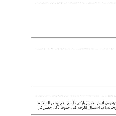
 أو يتعرض لتسرب هيدروليكي داخلي. في بعض الحالات،
خرى. يساعد استبدال اللوحة قبل حدوث تآكل خطير في