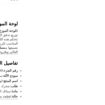
لوحة الموزع 86344199 للمحرك الدوار الهيدرولي
ال
لوحة الموزع (رقم
توزيع تدفق ا
تتحكم هذه الل
المناسب للزيت
تصنيعها من
سبائ
العالي وظروف
تفاصيل ال
رقم الجزء:
99
نموذج الآلة:
مون
اسم المنتج:
لو
طلب:
محرك دو
مادة:
سبائك ال
حالة:
قطعة بدي