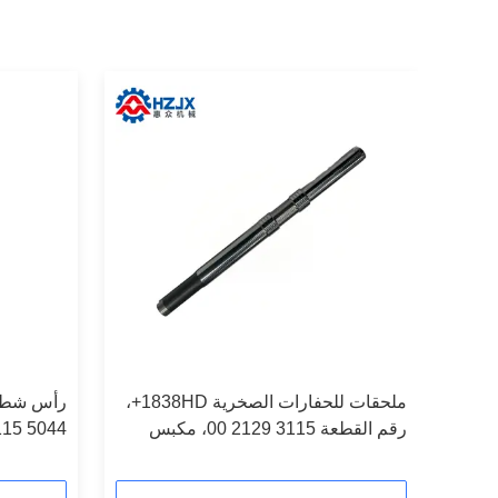
مناسبة لحفر صخرة مونتابرت HC50،
ملحقات للحفارات الصخرية 1838HD+،
لمكبس
رقم القطعة 3115 2129 00، مكبس
115 5044
الصدم.
05 | قطع غيار مثقاب الصخور