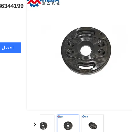
احصل ع